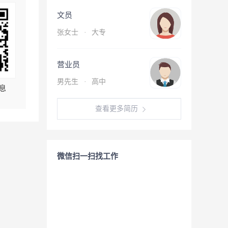
文员
张女士
·
大专
营业员
男先生
·
高中
息
查看更多简历
微信扫一扫找工作