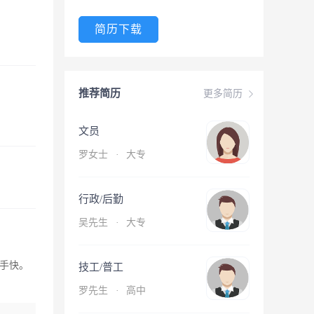
简历下载
推荐简历
更多简历
文员
罗女士
·
大专
行政/后勤
吴先生
·
大专
手快。
技工/普工
罗先生
·
高中