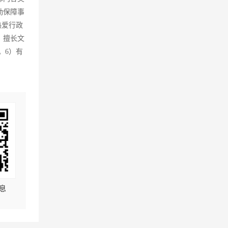
勤保障事
热爱行政
，擅长文
。6）有
息