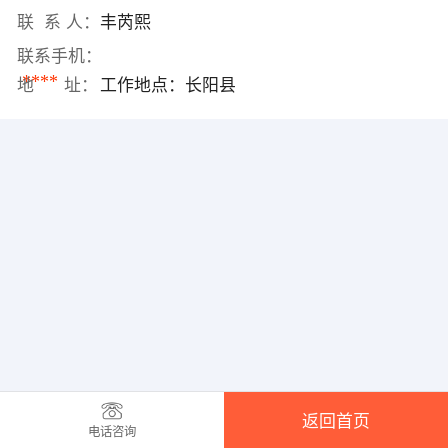
联 系 人：
丰芮熙
联系手机：
****
地 址：
工作地点：长阳县
返回首页
电话咨询