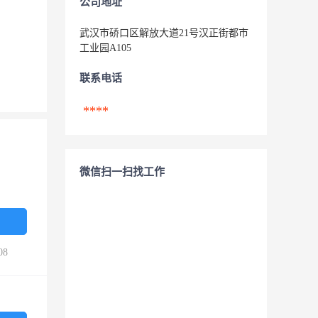
公司地址
武汉市硚口区解放大道21号汉正街都市
工业园A105
联系电话
****
微信扫一扫找工作
08