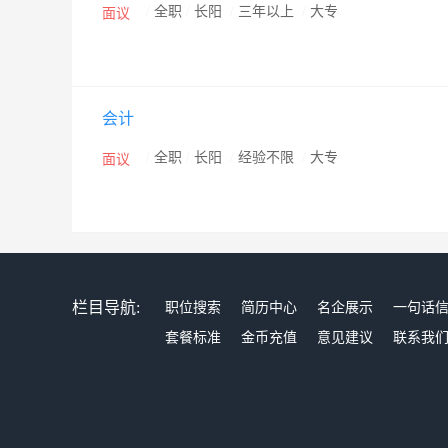
/
全职
/
长阳
/
三年以上
/
大专
面议
会计
/
全职
/
长阳
/
经验不限
/
大专
面议
栏目导航:
职位搜索
简历中心
名企展示
一句话
套餐标准
金币充值
意见建议
联系我