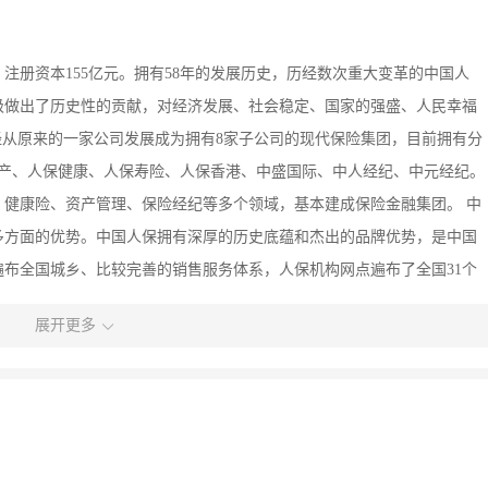
注册资本155亿元。拥有58年的发展历史，历经数次重大变革的中国人
级做出了历史性的贡献，对经济发展、社会稳定、国家的强盛、人民幸福
经从原来的一家公司发展成为拥有8家子公司的现代保险集团，目前拥有分
保资产、人保健康、人保寿险、人保香港、中盛国际、中人经纪、中元经纪。
健康险、资产管理、保险经纪等多个领域，基本建成保险金融集团。 中
多方面的优势。中国人保拥有深厚的历史底蕴和杰出的品牌优势，是中国
布全国城乡、比较完善的销售服务体系，人保机构网点遍布了全国31个
培养了一批熟悉国情、有较强管理能力的高级管理人员和一批对中国人保事
展开更多
工8万余人，人才结构合理，业务能力强，专业、高效的员工队伍，在核
来高质量和多样化的保险服务；中国人保一直以“人民保险，造福于民”
工、爱护员工始终作为中国人保企业文化建设的基本出发点，倡导“ 求
工作作风，努力塑造具有中国人保特色的和谐奋进的企业文化。这些优势为
，中国人保将以巩固和加快发展传统主业为立业之本，以超常规发展人身保