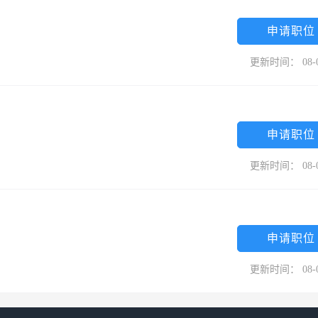
为跨越之道，发奋图强，开拓创新，力求实现中国人保新的创业和跨越式
险集团。
申请职位
更新时间： 08-
申请职位
更新时间： 08-
申请职位
更新时间： 08-