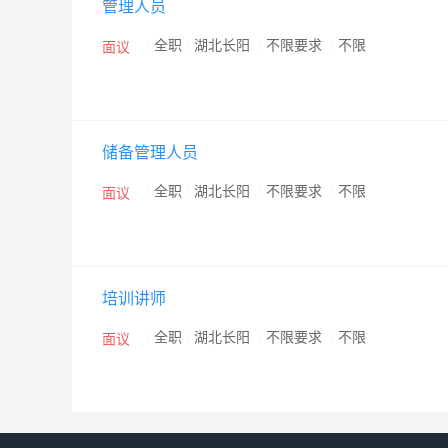
管理人员
险业务为振兴之策，以开拓资产管理、资本运作等领域
发展，把中国人保建设成为国际一流的大型现代金融保
/
全职
/
湖北长阳
/
不限要求
/
不限
面议
储备管理人员
/
全职
/
湖北长阳
/
不限要求
/
不限
面议
培训讲师
/
全职
/
湖北长阳
/
不限要求
/
不限
面议