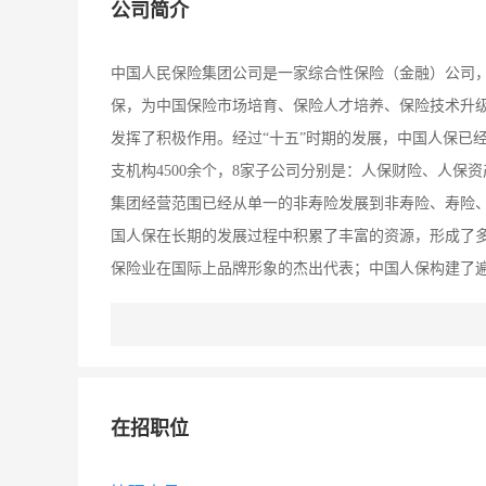
公司简介
中国人民保险集团公司是一家综合性保险（金融）公司，
保，为中国保险市场培育、保险人才培养、保险技术升
发挥了积极作用。经过“十五”时期的发展，中国人保已
支机构4500余个，8家子公司分别是：人保财险、人
集团经营范围已经从单一的非寿险发展到非寿险、寿险、
国人保在长期的发展过程中积累了丰富的资源，形成了
保险业在国际上品牌形象的杰出代表；中国人保构建了遍
省市自治区，共有营业机构网点4500余个；中国人保
业忠诚并为之尽责的优秀专业骨干。全系统现有正式员
保、理算、查勘、定损、理赔等各个环节中能够给客户带
为使命，坚持以人为本，把关心员工、理解员工、尊重员
在招职位
真务实、规范严谨、令行禁止、艰苦奋斗、开拓创新”
中国人保加快发展奠定了坚实的基础。 “十一五”期间